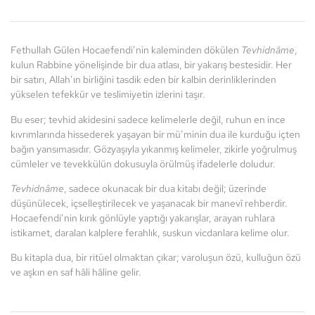
Fethullah Gülen Hocaefendi’nin kaleminden dökülen
Tevhidnâme
,
kulun Rabbine yönelişinde bir dua atlası, bir yakarış bestesidir. Her
bir satırı, Allah’ın birliğini tasdik eden bir kalbin derinliklerinden
yükselen tefekkür ve teslimiyetin izlerini taşır.
Bu eser; tevhid akidesini sadece kelimelerle değil, ruhun en ince
kıvrımlarında hissederek yaşayan bir mü’minin dua ile kurduğu içten
bağın yansımasıdır. Gözyaşıyla yıkanmış kelimeler, zikirle yoğrulmuş
cümleler ve tevekkülün dokusuyla örülmüş ifadelerle doludur.
Tevhidnâme
, sadece okunacak bir dua kitabı değil; üzerinde
düşünülecek, içselleştirilecek ve yaşanacak bir manevî rehberdir.
Hocaefendi’nin kırık gönlüyle yaptığı yakarışlar, arayan ruhlara
istikamet, daralan kalplere ferahlık, suskun vicdanlara kelime olur.
Bu kitapla dua, bir ritüel olmaktan çıkar; varoluşun özü, kulluğun özü
ve aşkın en saf hâli hâline gelir.