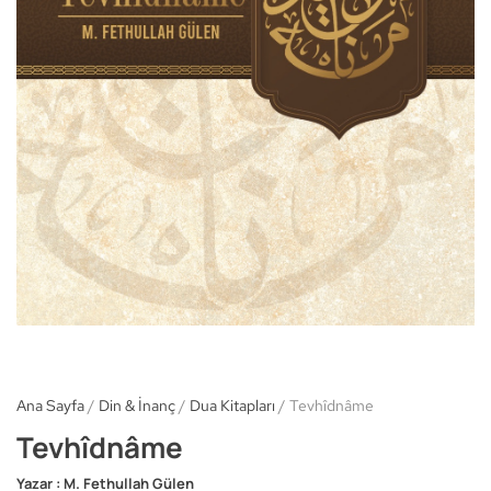
Ana Sayfa
/
Din & İnanç
/
Dua Kitapları
/ Tevhîdnâme
Tevhîdnâme
Yazar :
M. Fethullah Gülen