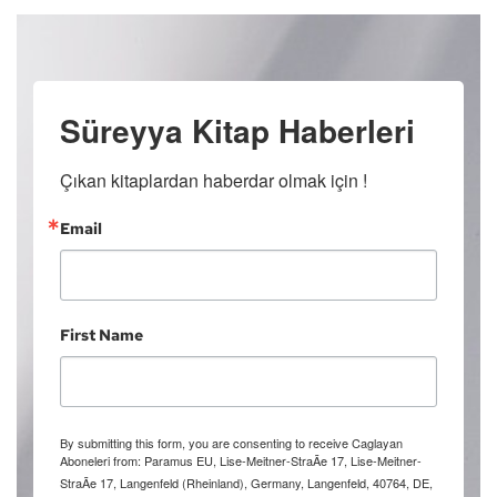
Süreyya Kitap Haberleri
Çıkan kitaplardan haberdar olmak için !
Email
First Name
By submitting this form, you are consenting to receive Caglayan
Aboneleri from: Paramus EU, Lise-Meitner-StraÃe 17, Lise-Meitner-
StraÃe 17, Langenfeld (Rheinland), Germany, Langenfeld, 40764, DE,