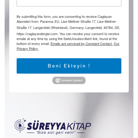
By submitting this form, you are consenting to receive Caglayan
Aboneleri from: Paramus EU, Lise-Meitner-StraÃe 17, Lise-Meitner-
StraÃe 17, Langenfeld (Rheinland), Germany, Langenfeld, 40764, DE,
https://caglayandergisi.com. You can revoke your consent to receive
emails at any time by using the SafeUnsubscribe® link, found at the
bottom of every email.
Emails are serviced by Constant Contact.
Our
Privacy Policy.
Beni Ekleyin !