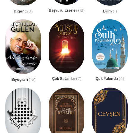
Başvuru Eserler
(18)
Bilim
(1)
Diğer
(20)
Çok Satanlar
(7)
Çok Yakında
(4)
Biyografi
(16)