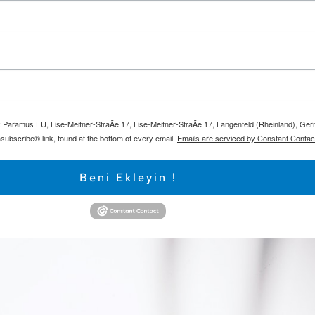
m: Paramus EU, Lise-Meitner-StraÃe 17, Lise-Meitner-StraÃe 17, Langenfeld (Rheinland), Ge
subscribe® link, found at the bottom of every email.
Emails are serviced by Constant Contac
Beni Ekleyin !