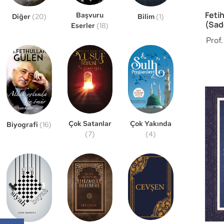
Fetih
Başvuru
Bilim
(1)
Diğer
(20)
(Sad
Eserler
(18)
Prof
Çok Satanlar
Çok Yakında
Biyografi
(16)
(7)
(4)