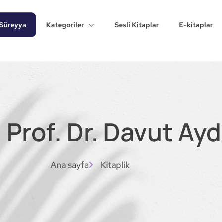
Süreyya
Kategoriler
Sesli Kitaplar
E-kitaplar
 Prof. Dr. Davut Ay
Ana sayfa
Kitaplik